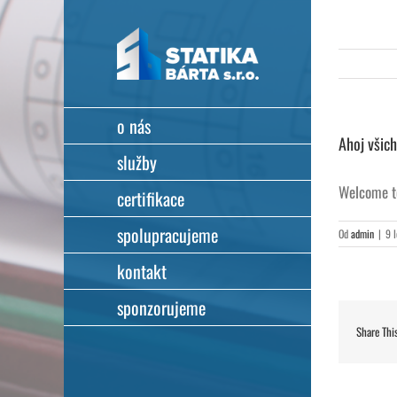
Přeskočit
na
obsah
o nás
Ahoj všich
služby
Welcome to 
certifikace
spolupracujeme
Od
admin
|
9 
kontakt
sponzorujeme
Share Thi