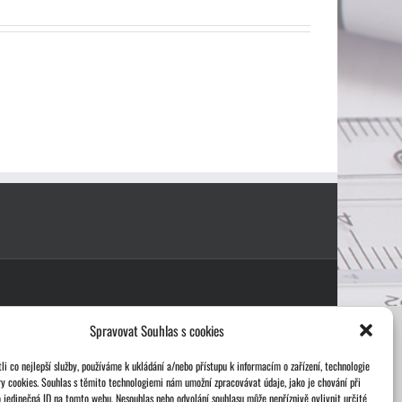
Spravovat Souhlas s cookies
i co nejlepší služby, používáme k ukládání a/nebo přístupu k informacím o zařízení, technologie
ry cookies. Souhlas s těmito technologiemi nám umožní zpracovávat údaje, jako je chování při
 jedinečná ID na tomto webu. Nesouhlas nebo odvolání souhlasu může nepříznivě ovlivnit určité