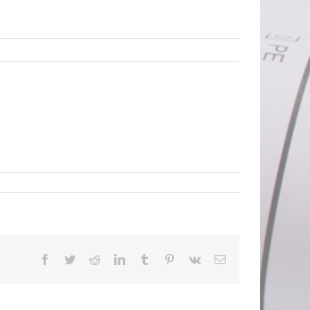
Facebook
Twitter
Reddit
LinkedIn
Tumblr
Pinterest
Vk
E-
mail