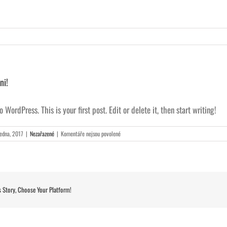
ni!
WordPress. This is your first post. Edit or delete it, then start writing!
u
ledna, 2017
|
Nezařazené
|
Komentáře nejsou povolené
textu
s
názvem
Ahoj
všichni!
s Story, Choose Your Platform!