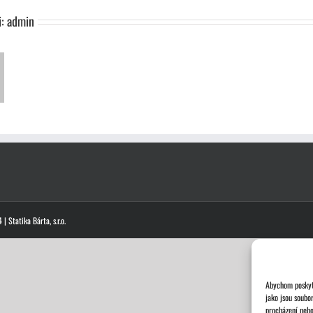
i:
admin
| Statika Bárta, s.r.o.
Abychom poskytl
jako jsou soubo
procházení nebo