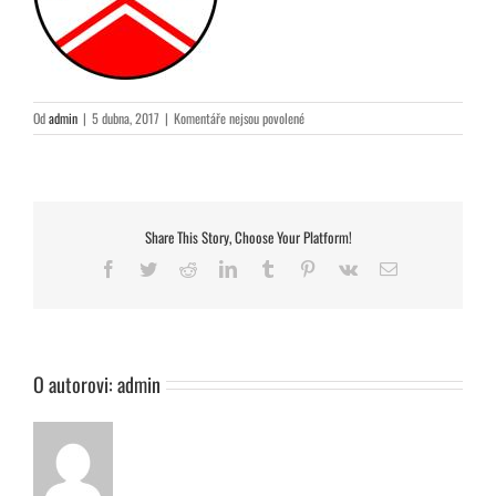
u
Od
admin
|
5 dubna, 2017
|
Komentáře nejsou povolené
textu
s
názvem
403px-
Boskovice_CoA_CZ.svg
Share This Story, Choose Your Platform!
Facebook
Twitter
Reddit
LinkedIn
Tumblr
Pinterest
Vk
E-
mail
O autorovi:
admin