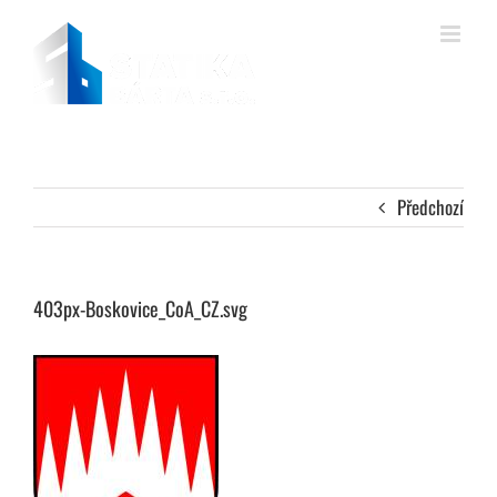
Přeskočit
na
obsah
Předchozí
403px-Boskovice_CoA_CZ.svg