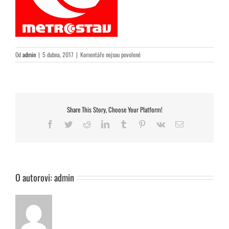
u
Od
admin
|
5 dubna, 2017
|
Komentáře nejsou povolené
textu
s
názvem
metrostav_logo200
Share This Story, Choose Your Platform!
Facebook
Twitter
Reddit
LinkedIn
Tumblr
Pinterest
Vk
E-
mail
O autorovi:
admin