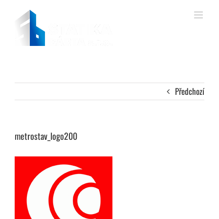
Přeskočit
na
obsah
Předchozí
metrostav_logo200