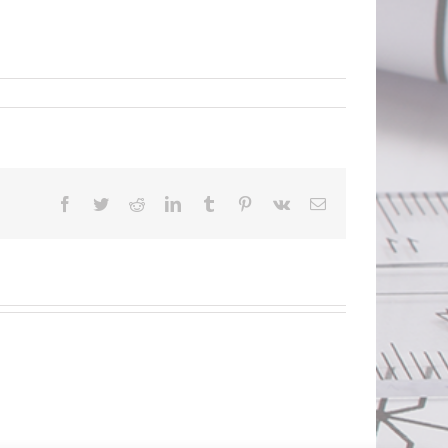
Facebook
Twitter
Reddit
LinkedIn
Tumblr
Pinterest
Vk
E-
mail