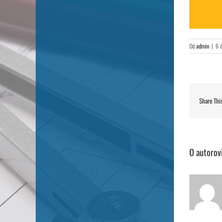
Od
admin
|
6 
Share Thi
O autorov