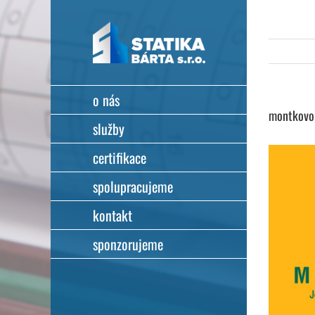
Přeskočit
na
obsah
o nás
montkovo
služby
certifikace
spolupracujeme
kontakt
sponzorujeme