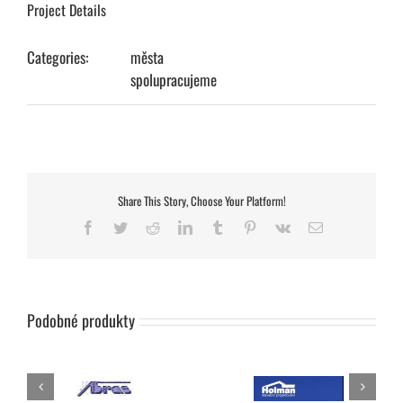
Project Details
Categories:
města
spolupracujeme
Share This Story, Choose Your Platform!
Facebook
Twitter
Reddit
LinkedIn
Tumblr
Pinterest
Vk
E-
mail
Podobné produkty