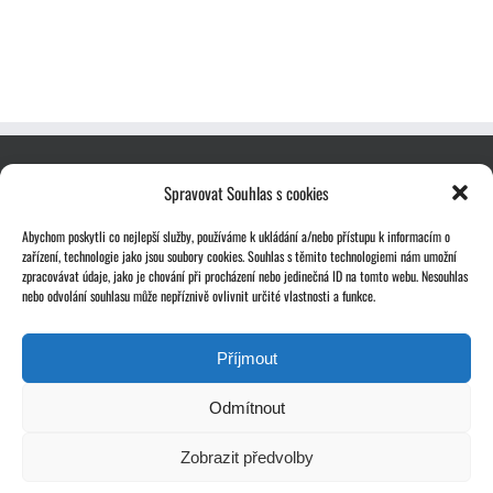
Spravovat Souhlas s cookies
Abychom poskytli co nejlepší služby, používáme k ukládání a/nebo přístupu k informacím o
zařízení, technologie jako jsou soubory cookies. Souhlas s těmito technologiemi nám umožní
zpracovávat údaje, jako je chování při procházení nebo jedinečná ID na tomto webu. Nesouhlas
nebo odvolání souhlasu může nepříznivě ovlivnit určité vlastnosti a funkce.
Příjmout
Odmítnout
Zobrazit předvolby
Copyright 2024 | Statika Bárta, s.r.o.