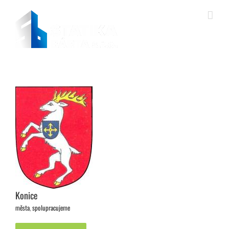
Přeskočit
na
obsah
Konice
města
,
spolupracujeme