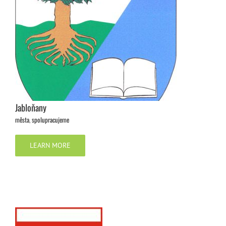
Jabloňany
města
,
spolupracujeme
LEARN MORE