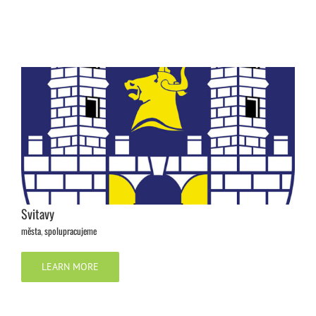
Svitavy
města
,
spolupracujeme
LEARN MORE